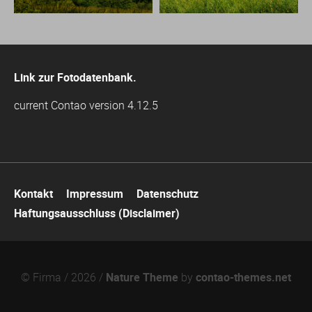
Link zur Fotodatenbank.
current Contao version 4.12.5
Navigation
Kontakt
Impressum
Datenschutz
überspringen
Haftungsausschluss (Disclaimer)
© Firma / 2026 /
Nature Theme
by
contao-themes.net