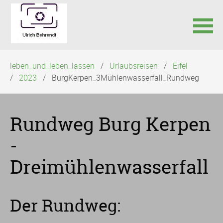
Navigation
leben_und_leben_lassen
Urlaubsreisen
Eifel
überspringen
2023
BurgKerpen_3Mühlenwasserfall_Rundweg
Rundweg Burg Kerpen
-
Dreimühlenwasserfall
Der Rundweg: